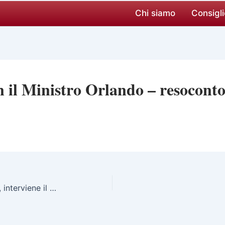
Chi siamo
Consigli
n il Ministro Orlando – resocont
Bologna: Congresso di MD, interviene il Presidente Stellato