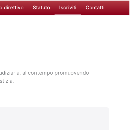
o direttivo
Statuto
Iscriviti
Contatti
 Giudiziaria, al contempo promuovendo
stizia.
.