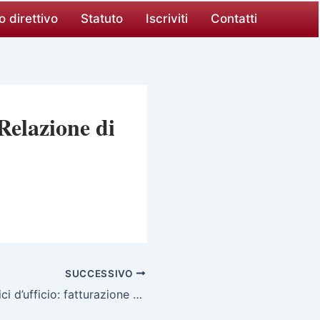
o direttivo
Statuto
Iscriviti
Contatti
lazione di
SUCCESSIVO
Consulenti tecnici d’ufficio: fatturazione e relativi adempimenti degli Uffici Giudiziari alla luce dei recenti indirizzi ministeriali