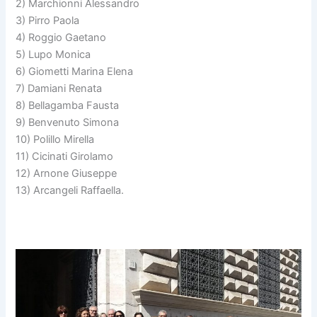
2) Marchionni Alessandro
3) Pirro Paola
4) Roggio Gaetano
5) Lupo Monica
6) Giometti Marina Elena
7) Damiani Renata
8) Bellagamba Fausta
9) Benvenuto Simona
10) Polillo Mirella
11) Cicinati Girolamo
12) Arnone Giuseppe
13) Arcangeli Raffaella.