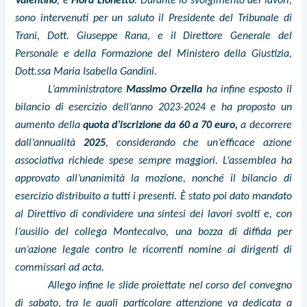
Valentino
,
e
Flora Lionetto
. Durante lo svolgimento dei lavori,
sono intervenuti per un saluto il Presidente del Tribunale di
Trani, Dott. Giuseppe Rana, e il Direttore Generale del
Personale e della Formazione del Ministero della Giustizia,
Dott.ssa Maria Isabella Gandini.
L’amministratore
Massimo Orzella
ha infine esposto il
bilancio di esercizio dell’anno 2023-2024 e ha proposto un
aumento della
quota d’iscrizione da 60 a 70 euro,
a decorrere
dall’annualità
2025
, considerando che un’efficace azione
associativa richiede spese sempre maggiori. L’assemblea ha
approvato all’unanimità la mozione, nonché il bilancio di
esercizio distribuito a tutti i presenti. È stato poi dato mandato
al Direttivo di condividere una sintesi dei lavori svolti e, con
l’ausilio del collega Montecalvo, una bozza di diffida per
un’azione legale contro le ricorrenti nomine ai dirigenti di
commissari ad acta.
Allego infine le slide proiettate nel corso del convegno
di sabato, tra le quali particolare attenzione va dedicata a