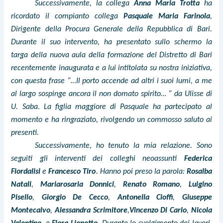
Successivamente, la collega
Anna Maria Trotta
ha
ricordato il compianto collega
Pasquale Maria Farinola
,
Dirigente della Procura Generale della Repubblica di Bari.
Durante il suo intervento, ha presentato sullo schermo la
targa della nuova aula della formazione del Distretto di Bari
recentemente inaugurata e a lui intitolata su nostra iniziativa,
con questa frase “…Il porto accende ad altri i suoi lumi, a me
al largo sospinge ancora il non domato spirito… “ da Ulisse di
U. Saba. La figlia maggiore di Pasquale ha partecipato al
momento e ha ringraziato, rivolgendo un commosso saluto ai
presenti.
Successivamente, ho tenuto la mia relazione. Sono
seguiti gli interventi dei colleghi neoassunti
Federica
Fiordalisi
e
Francesco Tiro
. Hanno poi preso la parola:
Rosalba
Natali
,
Mariarosaria Donnici
,
Renato Romano
,
Luigino
Pisello
,
Giorgio De Cecco
,
Antonella Cioffi
,
Giuseppe
Montecalvo
,
Alessandra Scrimitore
,
Vincenzo Di Carlo
,
Nicola