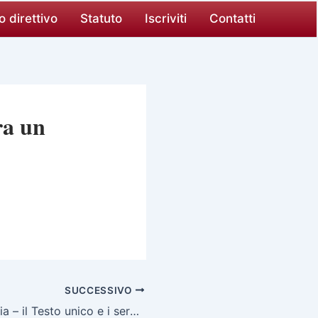
o direttivo
Statuto
Iscriviti
Contatti
ra un
SUCCESSIVO
Spese di giustizia – il Testo unico e i servizi di cancelleria