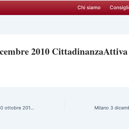
Chi siamo
Consigli
icembre 2010 CittadinanzaAttiva
Castelfranco Emilia (MO) 20 ottobre 2010 CONVEGNO SUL FUNZIONAMENTO DELLA GIUSTIZIA Ivonne Pavignani interviene al convegno