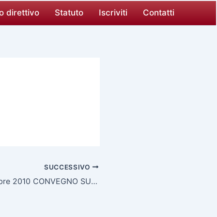
o direttivo
Statuto
Iscriviti
Contatti
SUCCESSIVO
Milano 3 dicembre 2010 CONVEGNO SULL’INNOVAZIONE NELLA GIUSTIZIA: TRA I RELATORI I COLLEGHI NICOLA STELLATO e IVONNE PAVIGNANI