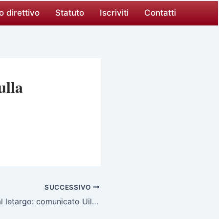
o direttivo
Statuto
Iscriviti
Contatti
ulla
SUCCESSIVO
Il CCNL esce dal letargo: comunicato Uilpa