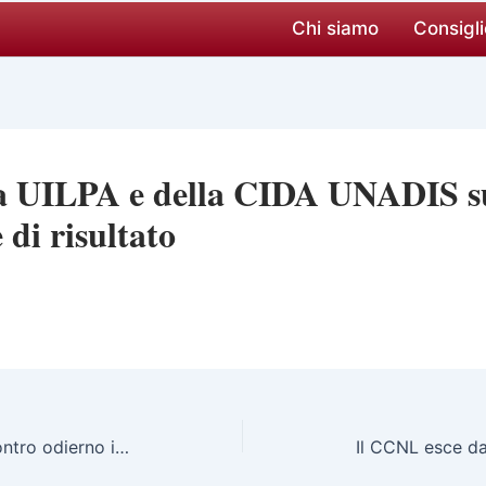
Chi siamo
Consigli
la UILPA e della CIDA UNADIS s
 di risultato
Comunicato UILPA sull’incontro odierno in materia di conferimento di incarichi dirigenziali