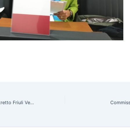
PCT Il Vademecum del Distretto Friuli Venezia Giulia
Commiss