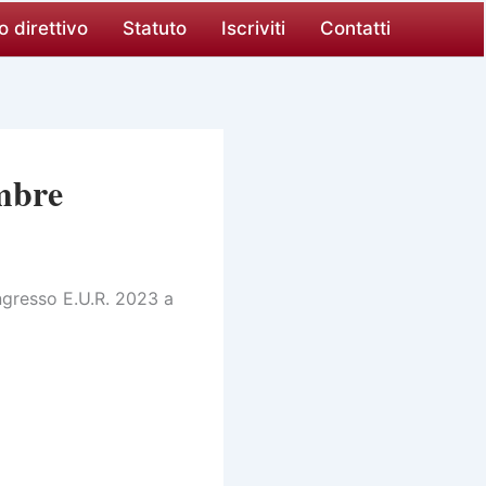
o direttivo
Statuto
Iscriviti
Contatti
embre
ongresso E.U.R. 2023 a