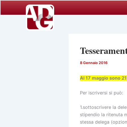
Vai
al
contenuto
Tesserament
8 Gennaio 2016
Al 17 maggio sono 215 
Per iscriversi si può:
1.sottoscrivere la dele
stipendio la ritenuta m
stessa delega (opzion