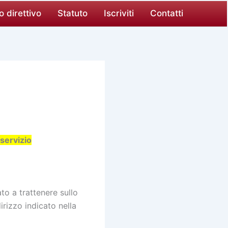
o direttivo
Statuto
Iscriviti
Contatti
 servizio
ato a trattenere sullo
irizzo indicato nella