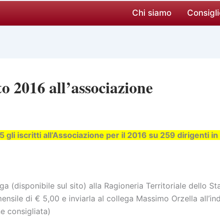
Chi siamo
Consigli
o 2016 all’associazione
gli iscritti all’Associazione per il 2016 su 259 dirigenti in
ga (disponibile sul sito) alla Ragioneria Territoriale dello St
ensile di € 5,00 e inviarla al collega Massimo Orzella all’ind
e consigliata)