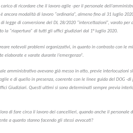
carico di ricordare che il lavoro agile -per il personale dell’amministr
 è ancora modalità di lavoro “ordinaria”, almeno fino al 31 luglio 202
 legge di conversione del DL 28/2020 “intercettazioni”, varato per a
 la “riapertura” di tutti gli uffici giudiziari dal 1° luglio 2020.
reare notevoli problemi organizzativi, in quanto in contrasto con le m
2
te elaborate e varate durante l’emergenza
.
nale amministrativo avevano già messo in atto, previe interlocuzioni s
gile e di quello in presenza, coerente con le linee guida del DOG -di p
ici Giudiziari. Questi ultimi si sono determinati sempre previa interlo
llora di fare circa il lavoro dei cancellieri, quando anche il personale 
nte a quanto stanno facendo gli stessi avvocati?