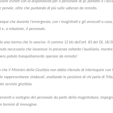
ere evitati con la disponibilità per il personale di pc portatili e l’acc
 e penale, oltre che puntando di più sulle udienze da remoto.
ue che durante l’emergenza, con i magistrati e gli avvocati a casa, a
i e, a rotazione, il personale.
ta una norma che lo sanciva -il comma 12 bis dell’art. 83 del DL 18/20
enuto necessario che lavorasse in presenza soltanto l’ausiliario, mentre
bero potuto tranquillamente operare da remoto!
che il Ministro della Giustizia non abbia ritenuto di interloquire con l
le rappresentanze sindacali, avallando le posizioni di chi parla di Tribu
le servizio giustizia.
erventi a sostegno del personale da parte della magistratura, impegn
in termini di immagine.