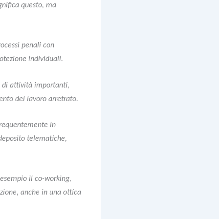
gnifica questo, ma
processi penali con
rotezione individuali.
di attività importanti,
ento del lavoro arretrato.
e frequentemente in
 deposito telematiche,
ad esempio il co-working,
azione, anche in una ottica