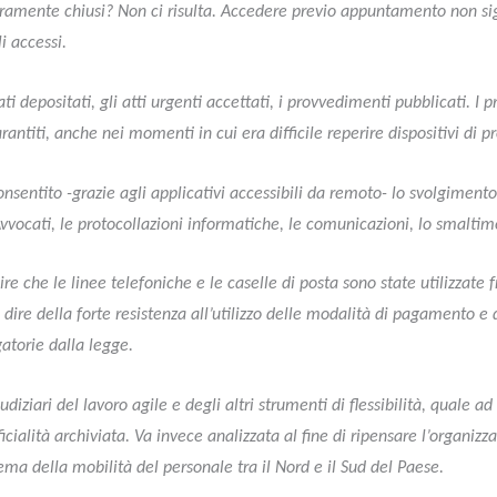
eramente chiusi? Non ci risulta. Accedere previo appuntamento non si
i accessi.
ati depositati, gli atti urgenti accettati, i provvedimenti pubblicati. I 
antiti, anche nei momenti in cui era difficile reperire dispositivi di p
onsentito -grazie agli applicativi accessibili da remoto- lo svolgimento 
 Avvocati, le protocollazioni informatiche, le comunicazioni, lo smaltim
ire che le linee telefoniche e le caselle di posta sono state utilizzat
dire della forte resistenza all’utilizzo delle modalità di pagamento e
atorie dalla legge.
iudiziari del lavoro agile e degli altri strumenti di flessibilità, quale 
cialità archiviata. Va invece analizzata al fine di ripensare l’organizz
ma della mobilità del personale tra il Nord e il Sud del Paese.