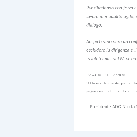
Pur ribadendo con forza c
lavoro in modalità agile,
dialogo.
Auspichiamo però un confr
escludere la dirigenza e i
tavoli tecnici del Ministe
1
V. art. 90 D.L. 34/2020.
2
Udienze da remoto, pur coi lim
pagamento di C.U. e altri oneri
Il Presidente ADG Nicola 