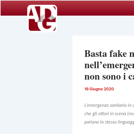
Vai
al
contenuto
Basta fake n
nell’emergen
non sono i c
16 Giugno 2020
L’emergenza sanitaria in 
che gli attori in scena (
parlano lo stesso linguag