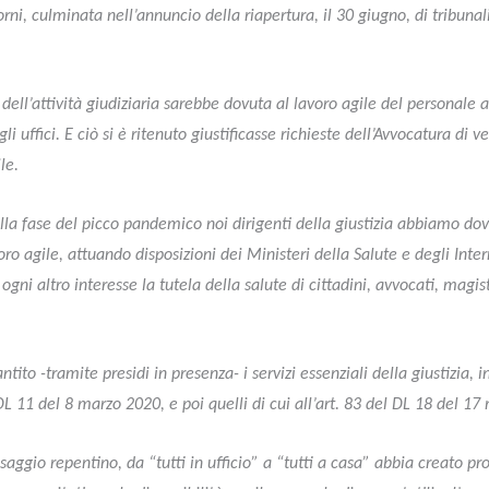
orni, culminata nell’annuncio della riapertura, il 30 giugno, di tribunal
ell’attività giudiziaria sarebbe dovuta al lavoro agile del personale a
i uffici. E ciò si è ritenuto giustificasse richieste dell’Avvocatura di ve
le.
ella fase del picco pandemico noi dirigenti della giustizia abbiamo d
oro agile, attuando disposizioni dei Ministeri della Salute e degli Inter
ni altro interesse la tutela della salute di cittadini, avvocati, magist
o -tramite presidi in presenza- i servizi essenziali della giustizia, 
l DL 11 del 8 marzo 2020, e poi quelli di cui all’art. 83 del DL 18 del 1
saggio repentino, da “tutti in ufficio” a “tutti a casa” abbia creato pro