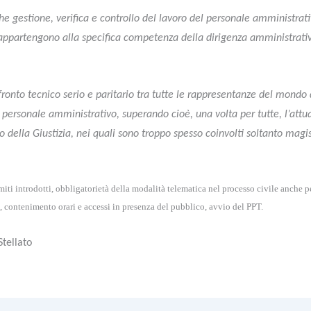
he gestione, verifica e controllo del lavoro del personale amministrat
 appartengono alla specifica competenza della dirigenza amministrativ
onto tecnico serio e paritario tra tutte le rappresentanze del mondo d
l personale amministrativo, superando cioè, una volta per tutte, l’att
ro della Giustizia, nei quali sono troppo spesso coinvolti soltanto magis
iti introdotti, obbligatorietà della modalità telematica nel processo civile anche per 
, contenimento orari e accessi in presenza del pubblico, avvio del PPT.
Stellato